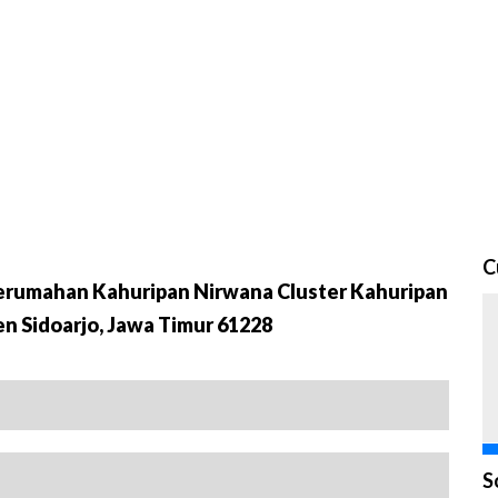
C
Perumahan Kahuripan Nirwana Cluster Kahuripan
en Sidoarjo, Jawa Timur 61228
S