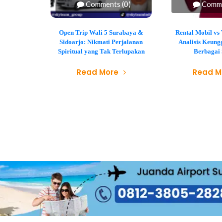
Comments (0)
Comme
Open Trip Wali 5 Surabaya &
Rental Mobil vs 
Sidoarjo: Nikmati Perjalanan
Analisis Keung
Spiritual yang Tak Terlupakan
Berbagai 
Read More
Read M