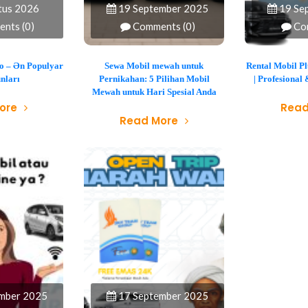
tus 2026
19 September 2025
19 Se
nts (0)
Comments (0)
Co
o – Ən Populyar
Sewa Mobil mewah untuk
Rental Mobil P
nları
Pernikahan: 5 Pilihan Mobil
| Profesiona
Mewah untuk Hari Spesial Anda
ore
Read
Read More
mber 2025
17 September 2025