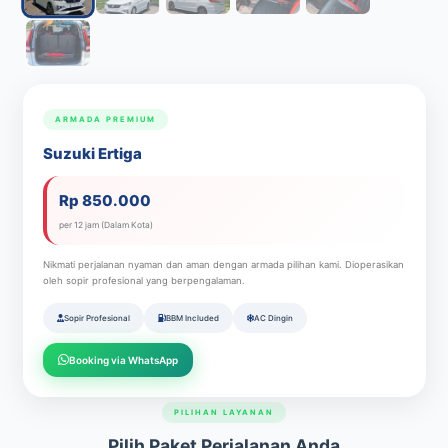
ARMADA PREMIUM
Suzuki Ertiga
Rp 850.000
per 12 jam (Dalam Kota)
Nikmati perjalanan nyaman dan aman dengan armada pilihan kami. Dioperasikan
oleh sopir profesional yang berpengalaman.
Sopir Profesional
BBM Included
AC Dingin
Booking via WhatsApp
PILIHAN LAYANAN
Pilih Paket Perjalanan Anda