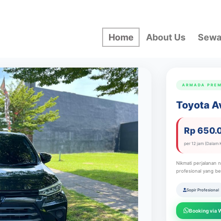
Home
About Us
Sewa
ARMADA PREM
Toyota A
Rp 650.
per 12 jam (Dalam 
Nikmati perjalanan 
profesional yang b
Sopir Profesional
Booking via 