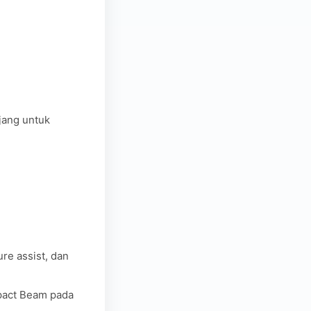
jang untuk
re assist, dan
mpact Beam pada