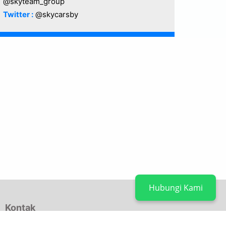
@skyteam_group
Twitter :
@skycarsby
Hubungi Kami
Kontak