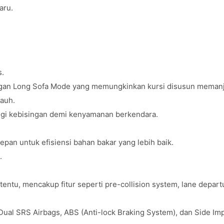
baru.
s.
ngan Long Sofa Mode yang memungkinkan kursi disusun meman
jauh.
ngi kebisingan demi kenyamanan berkendara.
pan untuk efisiensi bahan bakar yang lebih baik.
a.
entu, mencakup fitur seperti pre-collision system, lane departu
Dual SRS Airbags, ABS (Anti-lock Braking System), dan Side I