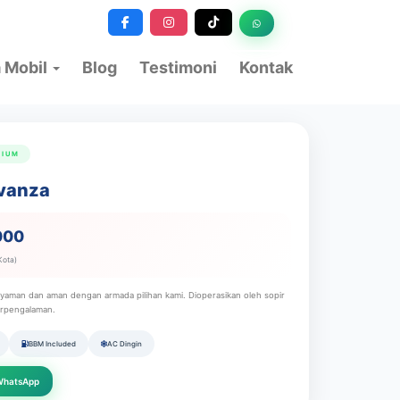
 Mobil
Blog
Testimoni
Kontak
IUM
vanza
000
Kota)
nyaman dan aman dengan armada pilihan kami. Dioperasikan oleh sopir
erpengalaman.
BBM Included
AC Dingin
WhatsApp